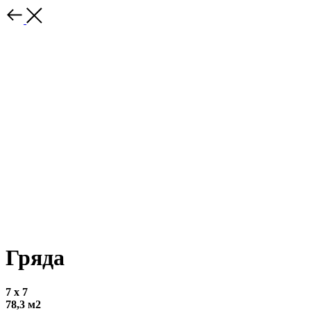
Гряда
7 x 7
78,3 м2